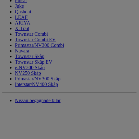
Pulsar
Juke
Qashqai
LEAF
ARIYA
X-Trail
Townstar Combi
Townstar Combi EV
Primastar/NV300 Combi
Navara
Townstar Skåp
Townstar Skåp EV
e-NV200 Skåp
NV250 Skåp
Primastar/NV300 Skåp
Interstar/NV400 Skåp
Nissan begagnade bilar