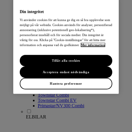
PERSONBILAR
Din integritet
Vi använder cookies för att kunna ge dig en så bra upplevelse som
möjligt på vår websida. Cookies används för analyser, personifierad
annonsering (inklusive potentionell geo-lokalisering*),
personofierat innehåll och för sociala medier. Din integritet är
viktig för oss. Klicka på "Cookie-inställningar" för att hitta mer
information och anpassa vad du godkänner.
Mer information
Micra
Note
Tillåt alla cookies
Pulsar
Juke
Acceptera endast nödvändiga
Qashqai
LEAF
Hantera preferenser
ARIYA
X-Trail
Townstar Combi
Townstar Combi EV
Primastar/NV300 Combi
ELBILAR