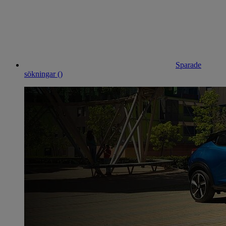
Sparade
sökningar (
)