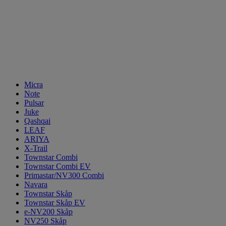
Micra
Note
Pulsar
Juke
Qashqai
LEAF
ARIYA
X-Trail
Townstar Combi
Townstar Combi EV
Primastar/NV300 Combi
Navara
Townstar Skåp
Townstar Skåp EV
e-NV200 Skåp
NV250 Skåp