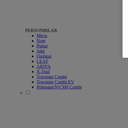
PERSONBILAR
Micra
Note
Pulsar
Juke
Qashqai
LEAF
ARIYA
X-Trail
Townstar Combi
Townstar Combi EV
Primastar/NV300 Combi