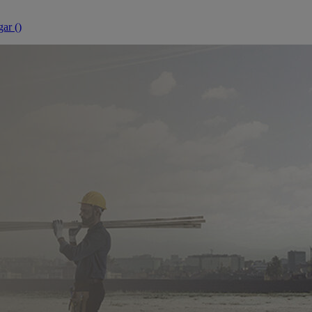
ar (
)