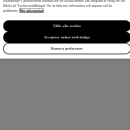
lokalisering*), personofierat innehåll och för sociala medier. Din integritet är viktig för oss.
Klicka på "Cookie-inställningar" för att hitta mer information och anpassa vad du
godkänner.
Mer information
Tillåt alla cookies
Acceptera endast nödvändiga
Hantera preferenser