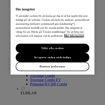
PERSONBILAR
Din integritet
Vi använder cookies för att kunna ge dig en så bra upplevelse som
möjligt på vår websida. Cookies används för analyser, personifierad
annonsering (inklusive potentionell geo-lokalisering*),
personofierat innehåll och för sociala medier. Din integritet är
viktig för oss. Klicka på "Cookie-inställningar" för att hitta mer
information och anpassa vad du godkänner.
Mer information
Micra
Note
Tillåt alla cookies
Pulsar
Juke
Acceptera endast nödvändiga
Qashqai
LEAF
Hantera preferenser
ARIYA
X-Trail
Townstar Combi
Townstar Combi EV
Primastar/NV300 Combi
ELBILAR