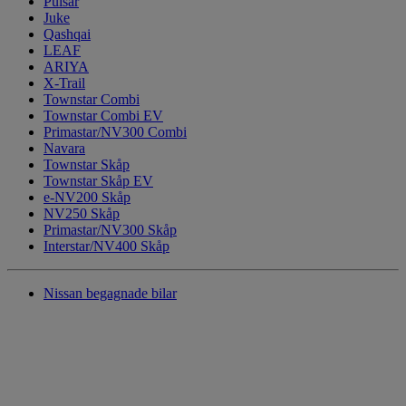
Pulsar
Juke
Qashqai
LEAF
ARIYA
X-Trail
Townstar Combi
Townstar Combi EV
Primastar/NV300 Combi
Navara
Townstar Skåp
Townstar Skåp EV
e-NV200 Skåp
NV250 Skåp
Primastar/NV300 Skåp
Interstar/NV400 Skåp
Nissan begagnade bilar