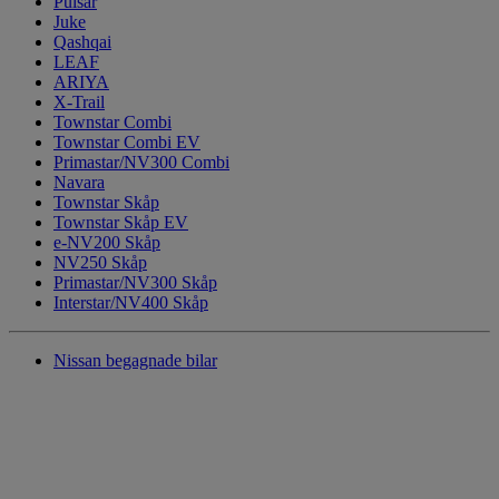
Pulsar
Juke
Qashqai
LEAF
ARIYA
X-Trail
Townstar Combi
Townstar Combi EV
Primastar/NV300 Combi
Navara
Townstar Skåp
Townstar Skåp EV
e-NV200 Skåp
NV250 Skåp
Primastar/NV300 Skåp
Interstar/NV400 Skåp
Nissan begagnade bilar