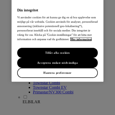
PERSONBILAR
Din integritet
Vi använder cookies för att kunna ge dig en så bra upplevelse som
möjligt på vår websida. Cookies används för analyser, personifierad
annonsering (inklusive potentionell geo-lokalisering*),
personofierat innehåll och för sociala medier. Din integritet är
viktig för oss. Klicka på "Cookie-inställningar" för att hitta mer
information och anpassa vad du godkänner.
Mer information
Micra
Note
Tillåt alla cookies
Pulsar
Juke
Acceptera endast nödvändiga
Qashqai
LEAF
Hantera preferenser
ARIYA
X-Trail
Townstar Combi
Townstar Combi EV
Primastar/NV300 Combi
ELBILAR