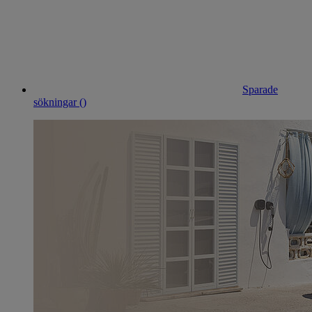
Sparade
sökningar (
)