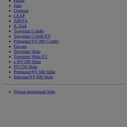
Pulsar
Juke
Qashqai
LEAF
ARIYA
X-Trail
Townstar Combi
Townstar Combi EV
Primastar/NV300 Combi
Navara
Townstar Skåp
Townstar Skåp EV
e-NV200 Skåp
NV250 Skåp
Primastar/NV300 Skåp
Interstar/NV400 Skåp
Nissan begagnade bilar