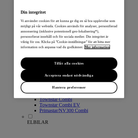
PERSONBILAR
Din integritet
Vi använder cookies för att kunna ge dig en så bra upplevelse som
möjligt på vår websida. Cookies används för analyser, personifierad
annonsering (inklusive potentionell geo-lokalisering*),
personofierat innehåll och för sociala medier. Din integritet är
viktig för oss. Klicka på "Cookie-inställningar" för att hitta mer
information och anpassa vad du godkänner.
Mer information
Micra
Note
Tillåt alla cookies
Pulsar
Juke
Acceptera endast nödvändiga
Qashqai
LEAF
Hantera preferenser
ARIYA
X-Trail
Townstar Combi
Townstar Combi EV
Primastar/NV300 Combi
ELBILAR