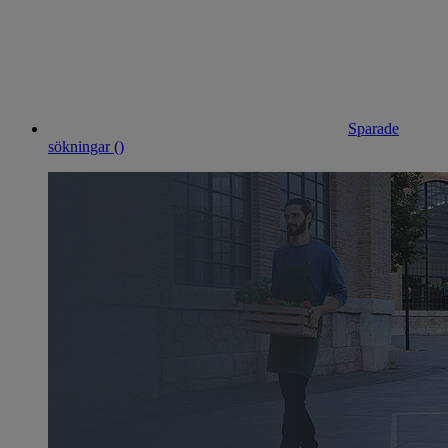
Sparade
sökningar (
)