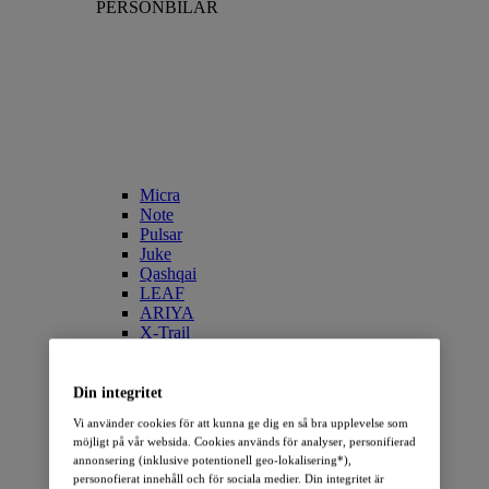
PERSONBILAR
Micra
Note
Pulsar
Juke
Qashqai
LEAF
ARIYA
X-Trail
Townstar Combi
Townstar Combi EV
Primastar/NV300 Combi
Din integritet
Vi använder cookies för att kunna ge dig en så bra upplevelse som
ELBILAR
möjligt på vår websida. Cookies används för analyser, personifierad
annonsering (inklusive potentionell geo-lokalisering*),
personofierat innehåll och för sociala medier. Din integritet är