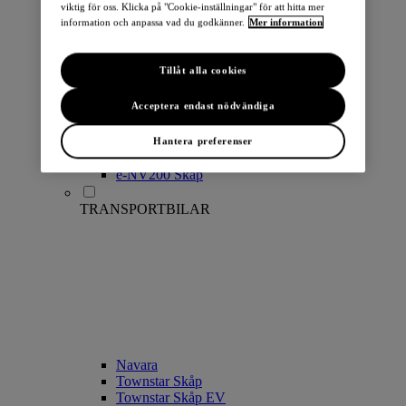
viktig för oss. Klicka på "Cookie-inställningar" för att hitta mer
information och anpassa vad du godkänner.
Mer information
Tillåt alla cookies
Acceptera endast nödvändiga
LEAF
ARIYA
Townstar Combi EV
Hantera preferenser
Townstar Skåp EV
e-NV200 Skåp
TRANSPORTBILAR
Navara
Townstar Skåp
Townstar Skåp EV