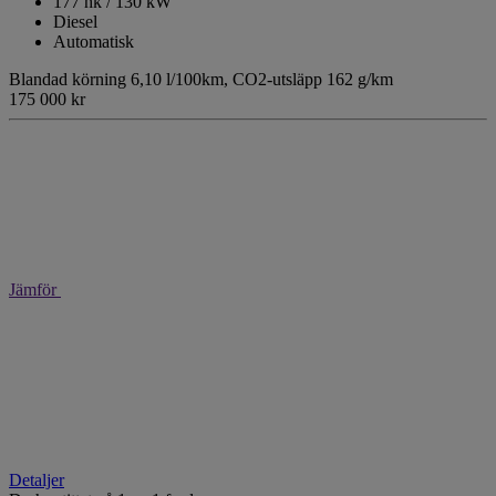
177 hk / 130 kW
Diesel
Automatisk
Blandad körning 6,10 l/100km,
CO2-utsläpp 162 g/km
175 000 kr
Jämför
Detaljer