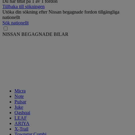
Du har tittat på
1
av
1 fordon
Tillbaka till sökningen
Utöka din sökning efter Nissan begagnade fordon tillgängliga
nationellt
Sök nationellt
NISSAN BEGAGNADE BILAR
Micra
Note
Pulsar
Juke
Qashqai
LEAF
ARIYA
X-Trail
Townstar Combi