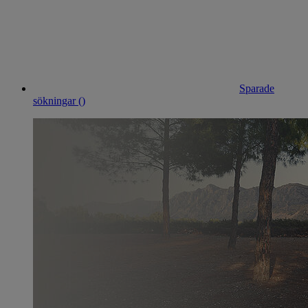
Sparade
sökningar (
)