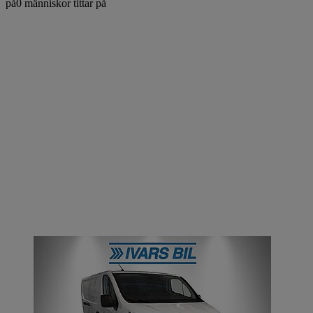
på
0
människor tittar på