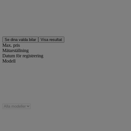
Se dina valda bilar
Visa
resultat
Max. pris
Mätarställning
Datum för registrering
Modell