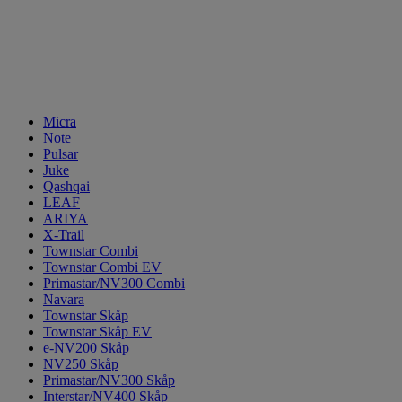
Micra
Note
Pulsar
Juke
Qashqai
LEAF
ARIYA
X-Trail
Townstar Combi
Townstar Combi EV
Primastar/NV300 Combi
Navara
Townstar Skåp
Townstar Skåp EV
e-NV200 Skåp
NV250 Skåp
Primastar/NV300 Skåp
Interstar/NV400 Skåp