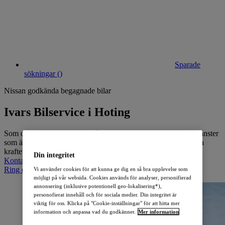
Sparade
sökningar (
)
Nissan godkända begagnade bilar
Ivars Bilservice i Hoting
Som officiell Nissan Motors-återförsäljare erbjuder vi en rad tjänster
som är godkända av tillverkaren och som syftar till att bibehålla
kraften och prestandan i din Nissan-bil.
Din integritet
Kontakta återförsäljare
Ring oss: +46 671 109 30
Vi använder cookies för att kunna ge dig en så bra upplevelse som
möjligt på vår websida. Cookies används för analyser, personifierad
annonsering (inklusive potentionell geo-lokalisering*),
personofierat innehåll och för sociala medier. Din integritet är
viktig för oss. Klicka på "Cookie-inställningar" för att hitta mer
information och anpassa vad du godkänner.
Mer information