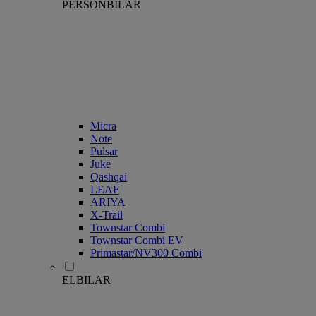
PERSONBILAR
Micra
Note
Pulsar
Juke
Qashqai
LEAF
ARIYA
X-Trail
Townstar Combi
Townstar Combi EV
Primastar/NV300 Combi
ELBILAR