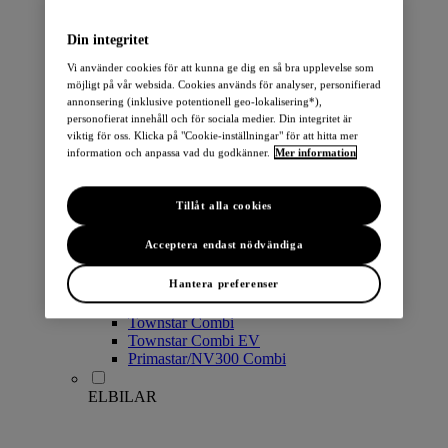
PERSONBILAR
Din integritet
Vi använder cookies för att kunna ge dig en så bra upplevelse som
möjligt på vår websida. Cookies används för analyser, personifierad
annonsering (inklusive potentionell geo-lokalisering*),
personofierat innehåll och för sociala medier. Din integritet är
viktig för oss. Klicka på "Cookie-inställningar" för att hitta mer
information och anpassa vad du godkänner.
Mer information
Micra
Note
Tillåt alla cookies
Pulsar
Juke
Acceptera endast nödvändiga
Qashqai
LEAF
Hantera preferenser
ARIYA
X-Trail
Townstar Combi
Townstar Combi EV
Primastar/NV300 Combi
ELBILAR