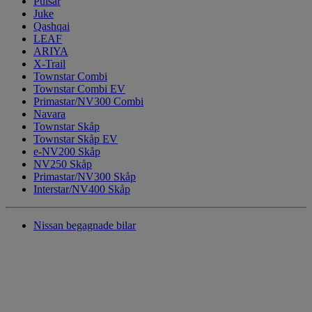
Pulsar
Juke
Qashqai
LEAF
ARIYA
X-Trail
Townstar Combi
Townstar Combi EV
Primastar/NV300 Combi
Navara
Townstar Skåp
Townstar Skåp EV
e-NV200 Skåp
NV250 Skåp
Primastar/NV300 Skåp
Interstar/NV400 Skåp
Nissan begagnade bilar