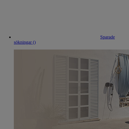
Sparade
sökningar (
)