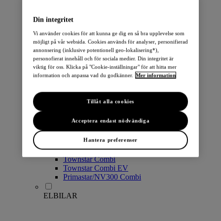
PERSONBILAR
Din integritet
Vi använder cookies för att kunna ge dig en så bra upplevelse som
möjligt på vår websida. Cookies används för analyser, personifierad
annonsering (inklusive potentionell geo-lokalisering*),
personofierat innehåll och för sociala medier. Din integritet är
viktig för oss. Klicka på "Cookie-inställningar" för att hitta mer
information och anpassa vad du godkänner.
Mer information
Micra
Note
Tillåt alla cookies
Pulsar
Juke
Acceptera endast nödvändiga
Qashqai
LEAF
Hantera preferenser
ARIYA
X-Trail
Townstar Combi
Townstar Combi EV
Primastar/NV300 Combi
ELBILAR