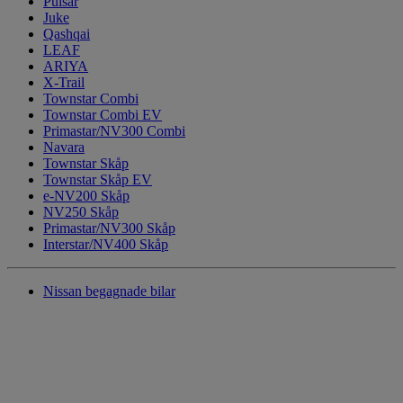
Pulsar
Juke
Qashqai
LEAF
ARIYA
X-Trail
Townstar Combi
Townstar Combi EV
Primastar/NV300 Combi
Navara
Townstar Skåp
Townstar Skåp EV
e-NV200 Skåp
NV250 Skåp
Primastar/NV300 Skåp
Interstar/NV400 Skåp
Nissan begagnade bilar