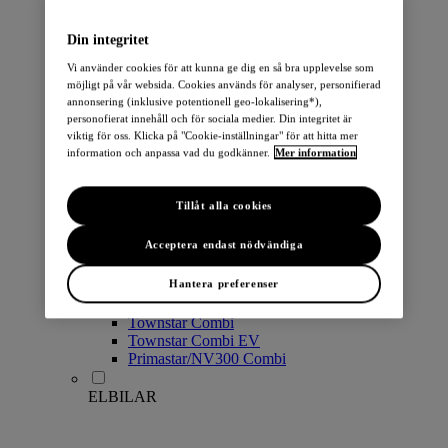
PERSONBILAR
Din integritet
Vi använder cookies för att kunna ge dig en så bra upplevelse som
möjligt på vår websida. Cookies används för analyser, personifierad
annonsering (inklusive potentionell geo-lokalisering*),
personofierat innehåll och för sociala medier. Din integritet är
viktig för oss. Klicka på "Cookie-inställningar" för att hitta mer
information och anpassa vad du godkänner.
Mer information
Micra
Note
Tillåt alla cookies
Pulsar
Juke
Acceptera endast nödvändiga
Qashqai
LEAF
Hantera preferenser
ARIYA
X-Trail
Townstar Combi
Townstar Combi EV
Primastar/NV300 Combi
ELBILAR