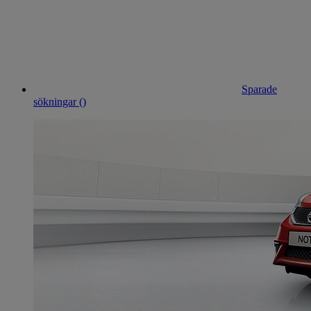
Sparade
sökningar (
)