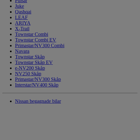
Pulsar
Juke
Qashqai
LEAF
ARIYA
X-Trail
Townstar Combi
Townstar Combi EV
Primastar/NV300 Combi
Navara
Townstar Skåp
Townstar Skåp EV
e-NV200 Skåp
NV250 Skåp
Primastar/NV300 Skåp
Interstar/NV400 Skåp
Nissan begagnade bilar